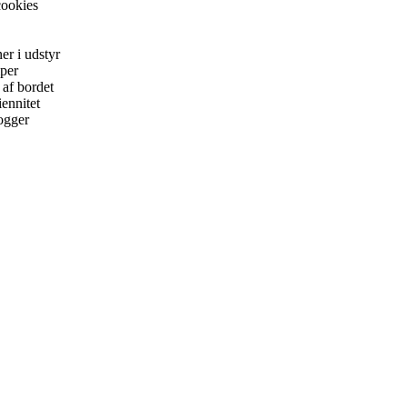
ookies
r i udstyr
per
 af bordet
ennitet
logger