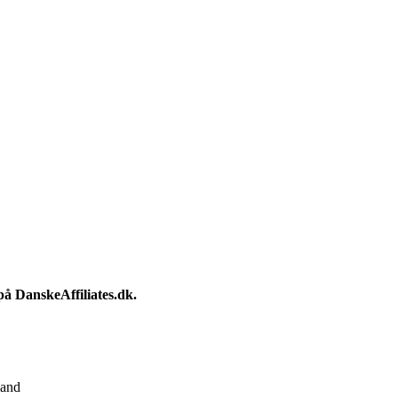
 på DanskeAffiliates.dk.
land