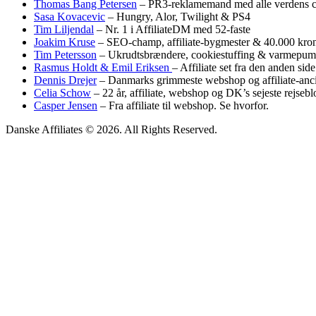
Thomas Bang Petersen
– PR3-reklamemand med alle verdens c
Sasa Kovacevic
– Hungry, Alor, Twilight & PS4
Tim Liljendal
– Nr. 1 i AffiliateDM med 52-faste
Joakim Kruse
– SEO-champ, affiliate-bygmester & 40.000 krone
Tim Petersson
– Ukrudtsbrændere, cookiestuffing & varmepum
Rasmus Holdt & Emil Eriksen
– Affiliate set fra den anden side
Dennis Drejer
– Danmarks grimmeste webshop og affiliate-anci
Celia Schow
– 22 år, affiliate, webshop og DK’s sejeste rejseb
Casper Jensen
– Fra affiliate til webshop. Se hvorfor.
Danske Affiliates © 2026. All Rights Reserved.