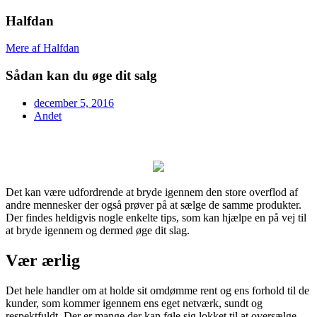
Halfdan
Mere af Halfdan
Sådan kan du øge dit salg
december 5, 2016
Andet
Det kan være udfordrende at bryde igennem den store overflod af
andre mennesker der også prøver på at sælge de samme produkter.
Der findes heldigvis nogle enkelte tips, som kan hjælpe en på vej til
at bryde igennem og dermed øge dit slag.
Vær ærlig
Det hele handler om at holde sit omdømme rent og ens forhold til de
kunder, som kommer igennem ens eget netværk, sundt og
respektfuldt. Der er mange der kan føle sig lokket til at oversælge