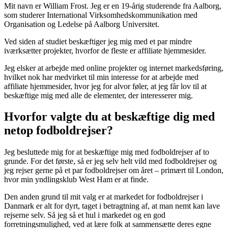
Mit navn er William Frost. Jeg er en 19-årig studerende fra Aalborg,
som studerer International Virksomhedskommunikation med
Organisation og Ledelse på Aalborg Universitet.
Ved siden af studiet beskæftiger jeg mig med et par mindre
iværksætter projekter, hvorfor de fleste er affiliate hjemmesider.
Jeg elsker at arbejde med online projekter og internet markedsføring,
hvilket nok har medvirket til min interesse for at arbejde med
affiliate hjemmesider, hvor jeg for alvor føler, at jeg får lov til at
beskæftige mig med alle de elementer, der interesserer mig.
Hvorfor valgte du at beskæftige dig med
netop fodboldrejser?
Jeg besluttede mig for at beskæftige mig med fodboldrejser af to
grunde. For det første, så er jeg selv helt vild med fodboldrejser og
jeg rejser gerne på et par fodboldrejser om året – primært til London,
hvor min yndlingsklub West Ham er at finde.
Den anden grund til mit valg er at markedet for fodboldrejser i
Danmark er alt for dyrt, taget i betragtning af, at man nemt kan lave
rejserne selv. Så jeg så et hul i markedet og en god
forretningsmulighed, ved at lære folk at sammensætte deres egne