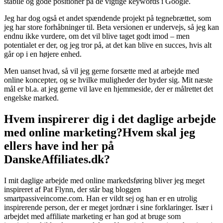
stabile og gode positioner på de vigtige keywords i Google.
Jeg har dog også et andet spændende projekt på tegnebrættet, som
jeg har store forhåbninger til. Beta versionen er undervejs, så jeg kan
endnu ikke vurdere, om det vil blive taget godt imod – men
potentialet er der, og jeg tror på, at det kan blive en succes, hvis alt
går op i en højere enhed.
Men uanset hvad, så vil jeg gerne forsætte med at arbejde med
online koncepter, og se hvilke muligheder der byder sig. Mit næste
mål er bl.a. at jeg gerne vil lave en hjemmeside, der er målrettet det
engelske marked.
Hvem inspirerer dig i det daglige arbejde
med online marketing?Hvem skal jeg
ellers have ind her på
DanskeAffiliates.dk?
I mit daglige arbejde med online markedsføring bliver jeg meget
inspireret af Pat Flynn, der står bag bloggen
smartpassiveincome.com. Han er vildt sej og han er en utrolig
inspirerende person, der er meget jordnær i sine forklaringer. Især i
arbejdet med affiliate marketing er han god at bruge som