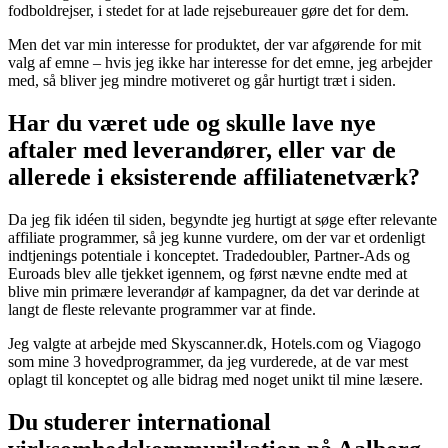
fodboldrejser, i stedet for at lade rejsebureauer gøre det for dem.
Men det var min interesse for produktet, der var afgørende for mit
valg af emne – hvis jeg ikke har interesse for det emne, jeg arbejder
med, så bliver jeg mindre motiveret og går hurtigt træt i siden.
Har du været ude og skulle lave nye
aftaler med leverandører, eller var de
allerede i eksisterende affiliatenetværk?
Da jeg fik idéen til siden, begyndte jeg hurtigt at søge efter relevante
affiliate programmer, så jeg kunne vurdere, om der var et ordenligt
indtjenings potentiale i konceptet. Tradedoubler, Partner-Ads og
Euroads blev alle tjekket igennem, og først nævne endte med at
blive min primære leverandør af kampagner, da det var derinde at
langt de fleste relevante programmer var at finde.
Jeg valgte at arbejde med Skyscanner.dk, Hotels.com og Viagogo
som mine 3 hovedprogrammer, da jeg vurderede, at de var mest
oplagt til konceptet og alle bidrag med noget unikt til mine læsere.
Du studerer international