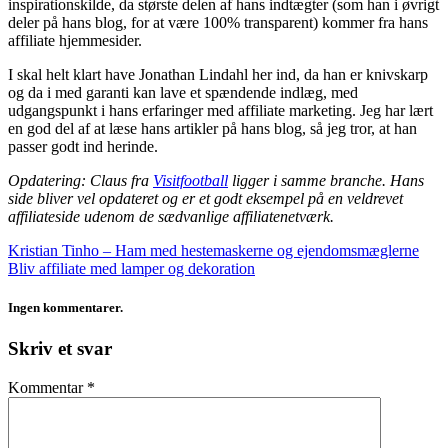
inspirationskilde, da største delen af hans indtægter (som han i øvrigt
deler på hans blog, for at være 100% transparent) kommer fra hans
affiliate hjemmesider.
I skal helt klart have Jonathan Lindahl her ind, da han er knivskarp
og da i med garanti kan lave et spændende indlæg, med
udgangspunkt i hans erfaringer med affiliate marketing. Jeg har lært
en god del af at læse hans artikler på hans blog, så jeg tror, at han
passer godt ind herinde.
Opdatering: Claus fra
Visitfootball
ligger i samme branche. Hans
side bliver vel opdateret og er et godt eksempel på en veldrevet
affiliateside udenom de sædvanlige affiliatenetværk.
Kristian Tinho – Ham med hestemaskerne og ejendomsmæglerne
Bliv affiliate med lamper og dekoration
Ingen kommentarer.
Skriv et svar
Kommentar
*