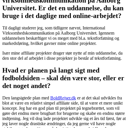
virksomhedskommunikation på Aalborg
Universitet. Er det en uddannelse, du kan
bruge i det daglige med online-arbejdet?
Til dagligt studerer jeg, som tidligere nævnt, International
Virksomhedskommunikation på Aalborg Universitet. Igennem
uddannelsen beskæftiger vi os meget med bl.a. tekstforfatning og
markedsføring, hvilket gavner mine online projekter.
Især mine affiliate projekter drager stør nytte af min uddannelse, da
den stor del af arbejdet i disse projekter jo består af tekstforfatning.
Hvad er planen på langt sigt med
fodboldsiden – skal dén være stor, eller er
det noget andet?
Den langsigtede plan med
BoldRejser.dk
er at det skal udvikles fra
blot at være en relativt simpel affiliate side, til at være et mere unikt
koncept. Jeg har en god plan til projektet på tegnebrættet, som vil
gøre det endnu mere brugbart for brugerne og skabe en endnu større
indtjening. Jeg vil dog lade projektet udvikle sig et års tid først, før at
jeg laver nogle drastiske ændringer, da jeg gerne vil have nogle